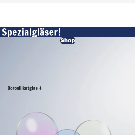
 Spezialgläser!
Shop
Borosilikatglas ⬇️