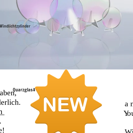
Windlichtzylinder
Borosilikatglas
Schlaucholiven
Borosilikatglas
Normschliffe⬇️
Borosilikatglas NS Hülse
Borosilikatglas NS Kerne
Quarzglas⬇️
Borosilikatglas Kugelschliff
Borosilikatglas Platten
Borosilikatglas Röhren und
Stäbe