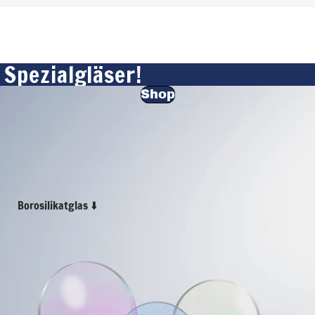
 Spezialgläser!
Shop
Borosilikatglas ⬇️