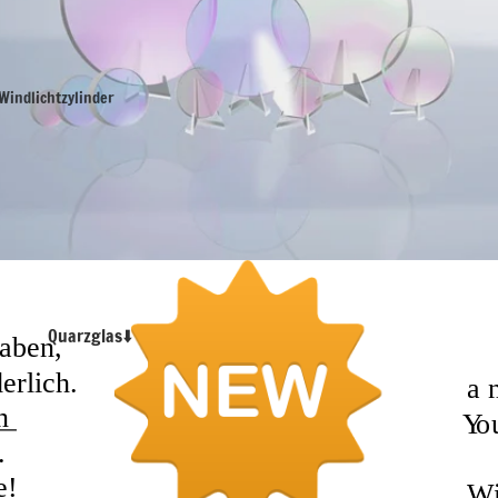
Windlichtzylinder
Borosilikatglas
Schlaucholiven
Borosilikatglas
Normschliffe⬇️
Borosilikatglas NS Hülse
Borosilikatglas NS Kerne
Quarzglas⬇️
Borosilikatglas Kugelschliff
Borosilikatglas Platten
Borosilikatglas Röhren und
Stäbe